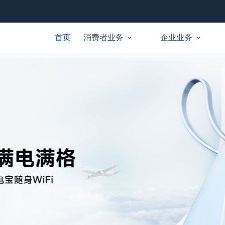
首页
消费者业务
企业业务