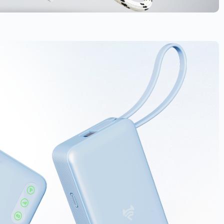
Al WiFi